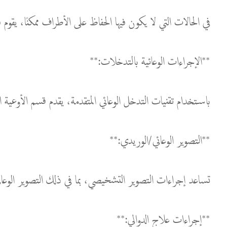
في الحالات التي لا يكون فيها الحفاظ على الأطراف ممكنًا، يقوم فر
**الإجراءات الوعائية بالتدخلات:**
باستخدام تقنيات التدخل الوعائي المتقدمة، يقدم قسم الأوعية الدموية في IMC إجراءات مثل توسيع البالون، وتركيب الدعائم، وتثبيت الدعامات بطريقة
**التصوير الوعائي/الوريدي:**
تساعد إجراءات التصوير التشخيصي، بما في ذلك التصوير الوعائي
**إجراءات علاج الدوالي:**