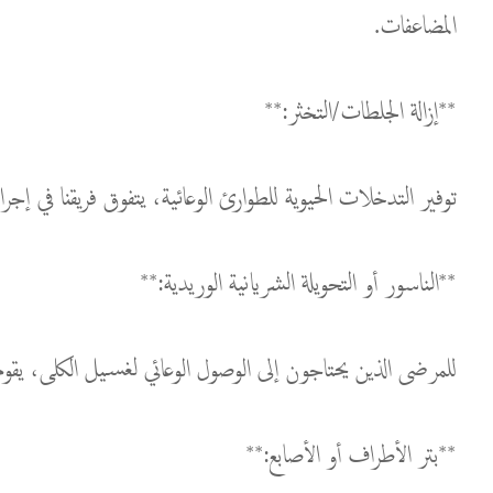
المضاعفات.
**إزالة الجلطات/التخثر:**
توفير التدخلات الحيوية للطوارئ الوعائية، يتفوق فريقنا في إجراء
**الناسور أو التحويلة الشريانية الوريدية:**
للمرضى الذين يحتاجون إلى الوصول الوعائي لغسيل الكلى، يقوم ج
**بتر الأطراف أو الأصابع:**