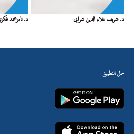
د. شريف علاء الدين شرابى
د. تامرمحمد فكر
حمل التطبيق