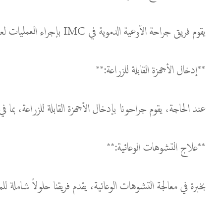
يقوم فريق جراحة الأوعية الدموية في IMC بإجراء العمليات لعلاج الدوالي، مما يسهم في تحقيق نتائج تجميلية ووظيفية.
**إدخال الأجهزة القابلة للزراعة:**
عند الحاجة، يقوم جراحونا بإدخال الأجهزة القابلة للزراعة، بما ف
**علاج التشوهات الوعائية:**
بخبرة في معالجة التشوهات الوعائية، يقدم فريقنا حلولاً شاملة