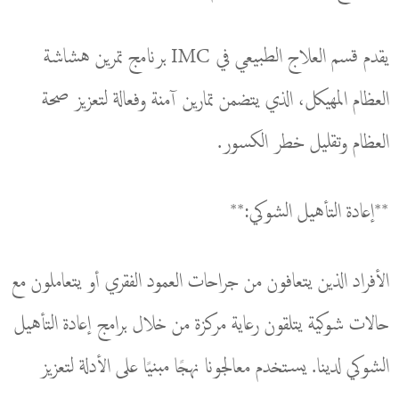
يقدم قسم العلاج الطبيعي في IMC برنامج تمرين هشاشة
العظام المهيكل، الذي يتضمن تمارين آمنة وفعالة لتعزيز صحة
العظام وتقليل خطر الكسور.
**إعادة التأهيل الشوكي:**
الأفراد الذين يتعافون من جراحات العمود الفقري أو يتعاملون مع
حالات شوكية يتلقون رعاية مركزة من خلال برامج إعادة التأهيل
الشوكي لدينا. يستخدم معالجونا نهجًا مبنيًا على الأدلة لتعزيز