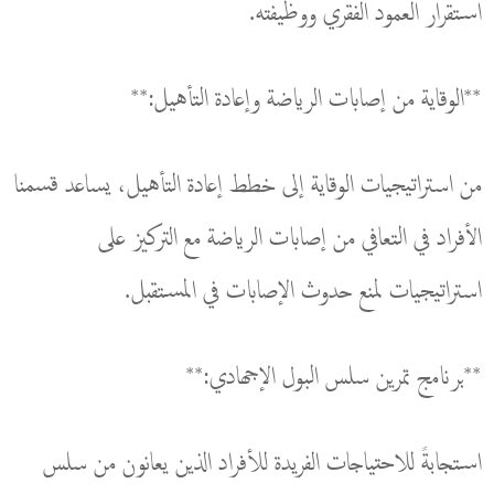
استقرار العمود الفقري ووظيفته.
**الوقاية من إصابات الرياضة وإعادة التأهيل:**
من استراتيجيات الوقاية إلى خطط إعادة التأهيل، يساعد قسمنا
الأفراد في التعافي من إصابات الرياضة مع التركيز على
استراتيجيات لمنع حدوث الإصابات في المستقبل.
**برنامج تمرين سلس البول الإجهادي:**
استجابةً للاحتياجات الفريدة للأفراد الذين يعانون من سلس