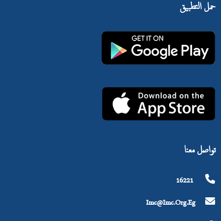
حمل التطبيق
تواصل معنا
16221
Imc@imc.org.eg