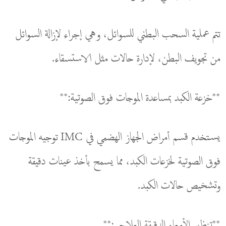
تتم عملية السحب البطني للسوائل، وهي إجراء لإزالة السوائل
من تجويف البطن، لإدارة حالات مثل الاستسقاء.
**خزعة الكبد بمساعدة الموجات فوق الصوتية:**
يستخدم قسم أمراض الجهاز الهضمي في IMC توجيه الموجات
فوق الصوتية لخزعات الكبد، مما يسمح بأخذ عينات دقيقة
وتشخيص حالات الكبد.
**تنظير الأمعاء الدقيقة العلاجي:**