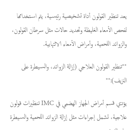
يعد تنظير القولون أداة تشخيصية رئيسية، يتم استخدامها
لفحص الأمعاء الغليظة وتحديد حالات مثل سرطان القولون،
والزوائد اللحمية، وأمراض الأمعاء الالتهابية.
**تنظير القولون العلاجي (إزالة الزوائد، والسيطرة على
النزيف):**
يؤدي قسم أمراض الجهاز الهضمي في IMC تنظيرات قولون
علاجية، تشمل إجراءات مثل إزالة الزوائد اللحمية والسيطرة