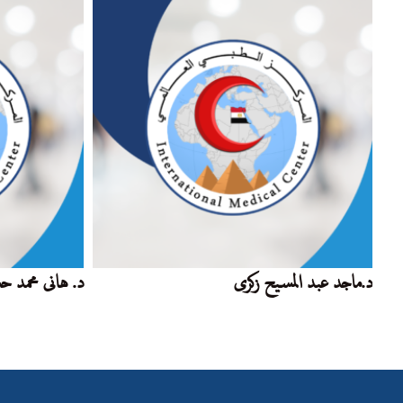
د.ماجد عبد المسيح زكرى
د. هانى محمد 