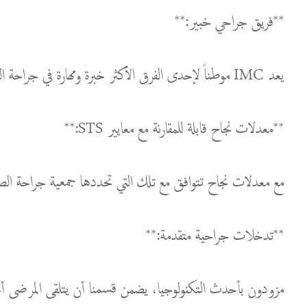
**فريق جراحي خبير:**
يعد IMC موطناً لإحدى الفرق الأكثر خبرة ومهارة في جراحة القلب والصدر في مصر. يجلب جراحونا ثروة من الخبرة والتزاماً بالتميز في كل إجراء جراحي.
**معدلات نجاح قابلة للمقارنة مع معايير STS:**
مع معدلات نجاح تتوافق مع تلك التي تحددها جمعية جراحة الصدر الأمريكية (STS)، يشهد قسم جراحة القلب والصدر في IMC على التزامه بتقديم نتا
**تدخلات جراحية متقدمة:**
مزودون بأحدث التكنولوجيا، يضمن قسمنا أن يتلقى المرضى أحد