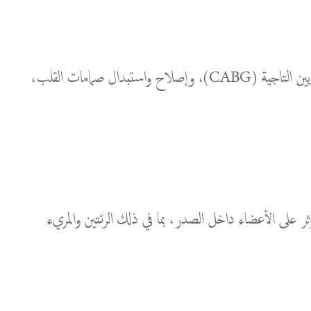
يتخصص قسم جراحة القلب والصدر في IMC في إجراء العمليات الجراحية المتقدمة للقلب، بما في ذلك إجراءات مثل تحويل الشرايين التاجية (CABG)، وإصلاح واستبدال صمامات القلب،
تؤثر على الأعضاء داخل الصدر، بما في ذلك الرئتين والمريء