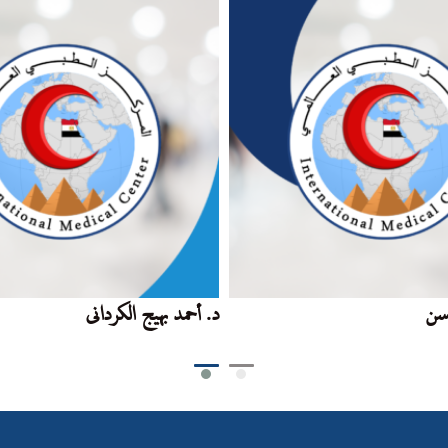
حسن
د. أحمد بهيج الكردانى