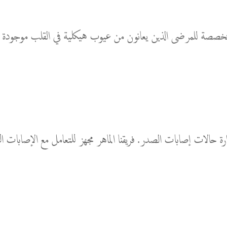
قدم رعاية متخصصة للمرضى الذين يعانون من عيوب هيكلية في القلب موج
الصدر في IMC دوراً حاسماً في إدارة حالات إصابات الصدر. فريقنا الماهر مجهز للتع