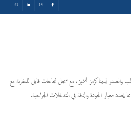
احة القلب والصدر لدينا كرمز للتميز، مع سجل نجاحات قابل للمقارنة مع