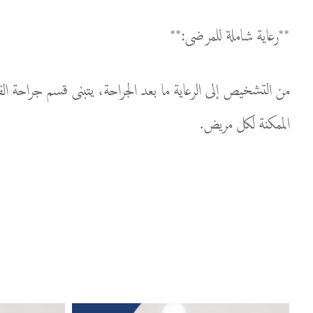
**رعاية شاملة للمرضى:**
الممكنة لكل مريض.