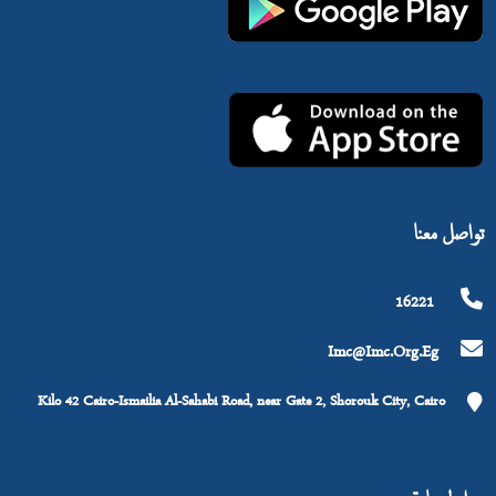
تواصل معنا
16221
Imc@imc.org.eg
Kilo 42 Cairo-Ismailia Al-Sahabi Road, near Gate 2, Shorouk City, Cairo