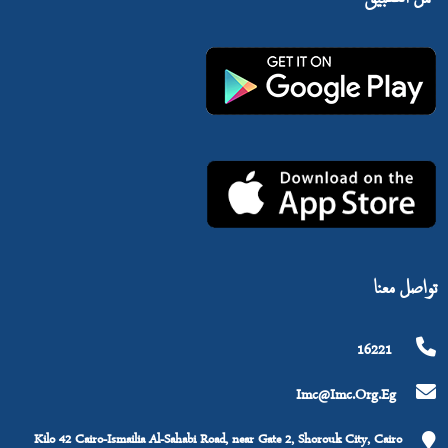
تواصل معنا
16221
Imc@imc.org.eg
Kilo 42 Cairo-Ismailia Al-Sahabi Road, near Gate 2, Shorouk City, Cairo