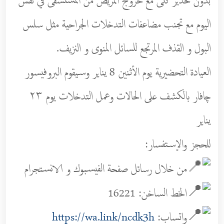
بدون تخدير كلى مع خروج المريض من المستشفى في نفس
اليوم مع تجنب مضاعفات التدخلات الجراحية مثل سلس
البول و القذف المرتجع للسائل المنوى و النزيف.
العيادة التحضيرية يوم الأثنين 8 يناير وسيقوم البروفيسور
چافار بالكشف على الحالات وعمل التدخلات يوم ٢٣
يناير
للحجز والإستفسار:
من خلال رسائل صفحة الفيسبوك و الانستجرام
الخط الساخن: 16221
واتساب:
https://wa.link/ncdk3h