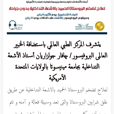
يتشرف المركز الطبي العالمي باستضافة الخبير
العالمى البروفيسور/ چافار جولزاريان أستاذ الأشعة
التداخلية بجامعة مينيسوتا بالولايات المتحدة
الأمريكية
لعلاج تضخم البروستاتا الحميد بالاشعة التداخلية عن طريق
غلق شرايين البروستاتا والتى تعد وسيلة فعالة و آمنه و تتم