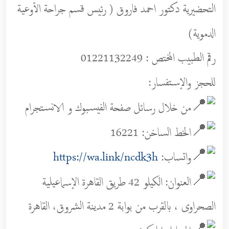
التحضيرية دكتور احمد فاروق ( رئيس قسم جراحة الأوعية
الدموية)
رقم الطبيب المختص : 01221132249
للحجز والإستفسار:
من خلال رسائل صفحة الفيسبوك و الانستجرام
الخط الساخن: 16221
واتساب:
https://wa.link/ncdk3h
العنوان: الكيلو 42 طريق القاهرة الإسماعيلية
الصحراوى ، بالقرب من بوابة 2 مدينة الشروق، القاهرة