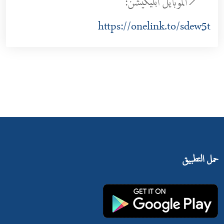
الموبايل ابليكيشن:
https://onelink.to/sdew5t
حمل التطبيق