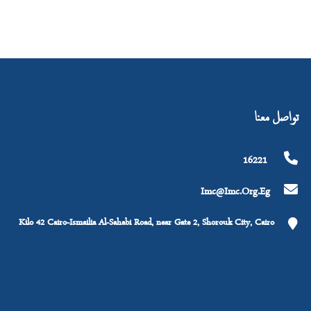
تواصل معنا
16221
Imc@imc.org.eg
Kilo 42 Cairo-Ismailia Al-Sahabi Road, near Gate 2, Shorouk City, Cairo