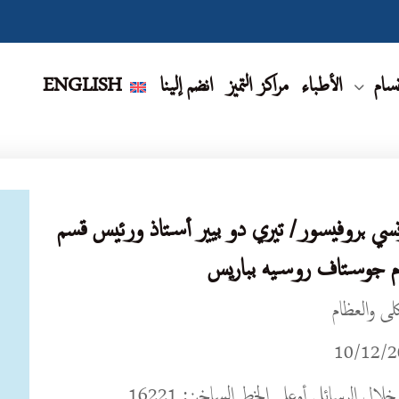
قسام
الأطباء
مراكز التميز
انضم إلينا
ENGLISH
لفرنسي بروفيسور/ تيري دو بيير أستاذ ورئيس قسم
ورام جوستاف روسيه بباريس
كلى والعظام
لال الرسائل أوعلى الخط الساخن: 16221