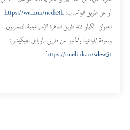
أو عن طريق الواتساب:
https://wa.link/ncdk3h
العنوان: الكيلو 42 طريق القاهرة الإسماعيلية الصحراوى ، بالقرب من بوابة 2 مدينة الشروق ، القاهرة
ولمعرفة المواعيد والحجز عن طريق الموبايل ابليكيشن:
https://onelink.to/sdew5t