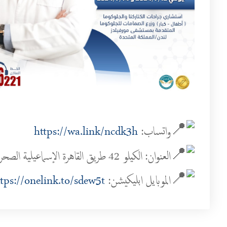
واتساب:
https://wa.link/ncdk3h
العنوان: الكيلو 42 طريق القاهرة الإسماعيلية الصحراوى ، بالقرب من بوابة 2 مدينة الشروق، القاهرة
الموبايل ابليكيشن:
tps://onelink.to/sdew5t