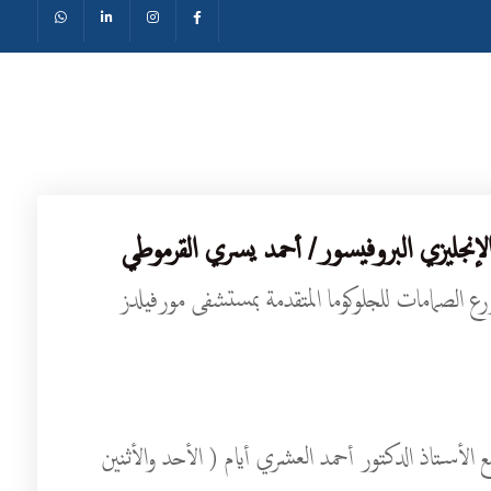
الإنجليزي البروفيسور/ أحمد يسري القرموطي
رع الصمامات للجلوكوما المتقدمة بمستشفى مورفيلدز
ع الأستاذ الدكتور أحمد العشري أيام ( الأحد والأثنين