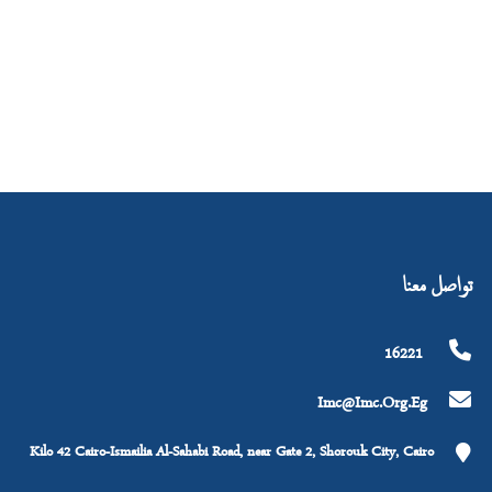
تواصل معنا
16221
Imc@imc.org.eg
Kilo 42 Cairo-Ismailia Al-Sahabi Road, near Gate 2, Shorouk City, Cairo