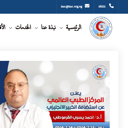
imc@imc.org.eg
16221
الرئيسية
نبذة عنا
الخدمات
الأ