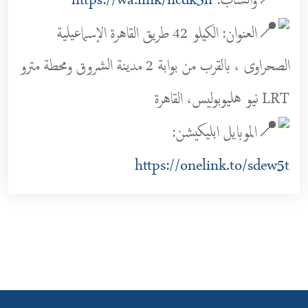
واتساب:
https://wa.link/ncdk3h
العنوان: الكيلو 42 طريق القاهرة الإسماعيلية
الصحراوى ، بالقرب من بوابة 2 مدينة الشروق ومحطة مترو
LRT نيو هليوبوليس، القاهرة
الموبايل ابليكيشن:
https://onelink.to/sdew5t