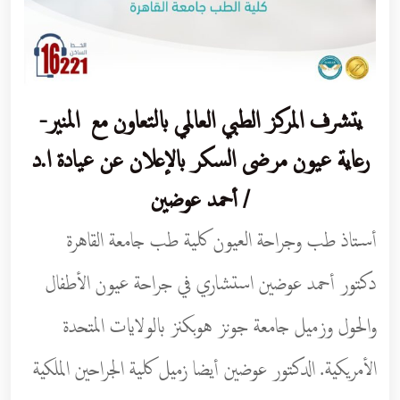
يتشرف المركز الطبي العالمي بالتعاون مع
المنير-
رعاية عيون مرضى السكر
بالإعلان عن عيادة ا.د
/ أحمد عوضين
أستاذ طب وجراحة العيون كلية طب جامعة القاهرة
دكتور أحمد عوضين استشاري في جراحة عيون الأطفال
والحول وزميل جامعة جونز هوبكنز بالولايات المتحدة
الأمريكية. الدكتور عوضين أيضا زميل كلية الجراحين الملكية